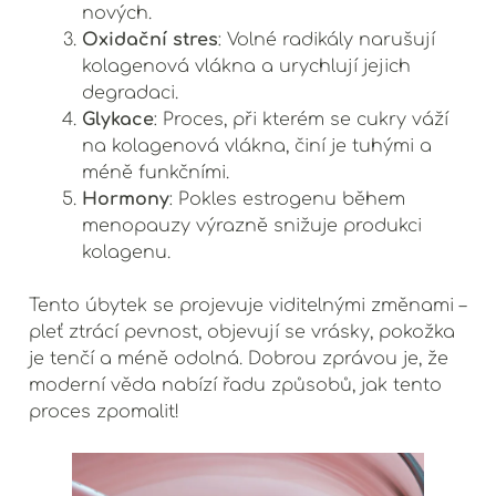
nových.
Oxidační stres
: Volné radikály narušují
kolagenová vlákna a urychlují jejich
degradaci.
Glykace
: Proces, při kterém se cukry váží
na kolagenová vlákna, činí je tuhými a
méně funkčními.
Hormony
: Pokles estrogenu během
menopauzy výrazně snižuje produkci
kolagenu.
Tento úbytek se projevuje viditelnými změnami –
pleť ztrácí pevnost, objevují se vrásky, pokožka
je tenčí a méně odolná. Dobrou zprávou je, že
moderní věda nabízí řadu způsobů, jak tento
proces zpomalit!