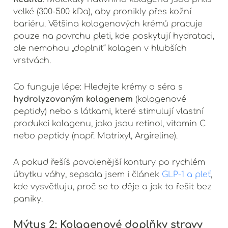
velké (300-500 kDa), aby pronikly přes kožní
bariéru. Většina kolagenových krémů pracuje
pouze na povrchu pleti, kde poskytují hydrataci,
ale nemohou „doplnit“ kolagen v hlubších
vrstvách.
Co funguje lépe: Hledejte krémy a séra s
hydrolyzovaným kolagenem
(kolagenové
peptidy) nebo s látkami, které stimulují vlastní
produkci kolagenu, jako jsou retinol, vitamin C
nebo peptidy (např. Matrixyl, Argireline).
A pokud řešíš povolenější kontury po rychlém
úbytku váhy, sepsala jsem i článek
GLP-1 a pleť
,
kde vysvětluju, proč se to děje a jak to řešit bez
paniky.
Mýtus 2: Kolagenové doplňky stravy