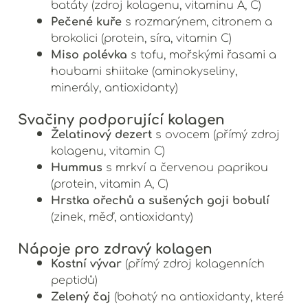
batáty (zdroj kolagenu, vitaminu A, C)
Pečené kuře
s rozmarýnem, citronem a
brokolici (protein, síra, vitamin C)
Miso polévka
s tofu, mořskými řasami a
houbami shiitake (aminokyseliny,
minerály, antioxidanty)
Svačiny podporující kolagen
Želatinový dezert
s ovocem (přímý zdroj
kolagenu, vitamin C)
Hummus
s mrkví a červenou paprikou
(protein, vitamin A, C)
Hrstka ořechů a sušených goji bobulí
(zinek, měď, antioxidanty)
Nápoje pro zdravý kolagen
Kostní vývar
(přímý zdroj kolagenních
peptidů)
Zelený čaj
(bohatý na antioxidanty, které