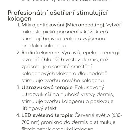
Profesionální ošetření stimulující
kolagen
Mikrojehličkování (Microneedling)
: Vytváří
mikroskopická poranění v kůži, která
stimulují hojivou reakci a zvýšenou
produkci kolagenu.
Radiofrekvence
: Využívá tepelnou energii
k zahřátí hlubších vrstev dermis, což
způsobuje okamžité smrštění
kolagenových vláken a dlouhodobě
stimuluje tvorbu nového kolagenu.
Ultrazvuková terapie
: Fokusovaný
ultrazvuk cílí na hluboké vrstvy dermis,
stimuluje tvorbu kolagenu a poskytuje
liftingový efekt.
LED světelná terapie
: Červené světlo (630-
700 nm) pronikná do dermis a stimuluje
fibroblasty k produkci kolagenu.