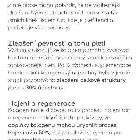
Z mé praxe mohu potvrdit, že nejviditelnější
zlepšení bývá v oblasti očních vrásek a tzv.
„smích linek“ kolem úst, kde je pleť tenčí a
potřebuje více podpory.
Zlepšení pevnosti a tonu pleti
Výzkumy ukazují, že kolagen pomáhá zvyšovat
hustotu dermální matrice, což vede k pevnější a
tonizovanější pleti. Po 12 týdnech suplementace
bioaktivními kolagenovými peptidy bylo v jedné
zlepšení celkové struktury
studii pozorováno
pleti u 80% účastníků
.
Hojení a regenerace
Kolagen hraje klíčovou roli v procesu hojení ran
a regenerace tkání. Studie prokázaly, že
doplňky kolagenu mohou urychlit proces
hojení až o 50%
, což je důležité zejména pro
problematickou a poškozenou pleť.