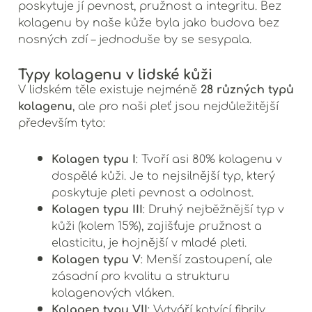
poskytuje jí pevnost, pružnost a integritu. Bez
kolagenu by naše kůže byla jako budova bez
nosných zdí – jednoduše by se sesypala.
Typy kolagenu v lidské kůži
28 různých typů
V lidském těle existuje nejméně
kolagenu
, ale pro naši pleť jsou nejdůležitější
především tyto:
Kolagen typu I
: Tvoří asi 80% kolagenu v
dospělé kůži. Je to nejsilnější typ, který
poskytuje pleti pevnost a odolnost.
Kolagen typu III
: Druhý nejběžnější typ v
kůži (kolem 15%), zajišťuje pružnost a
elasticitu, je hojnější v mladé pleti.
Kolagen typu V
: Menší zastoupení, ale
zásadní pro kvalitu a strukturu
kolagenových vláken.
Kolagen typu VII
: Vytváří kotvící fibrily,