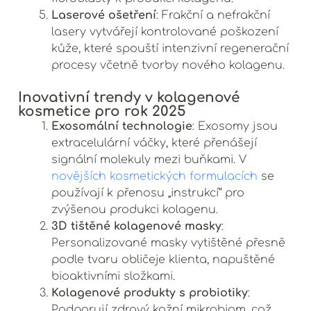
Laserové ošetření
: Frakční a nefrakční
lasery vytvářejí kontrolované poškození
kůže, které spouští intenzivní regenerační
procesy včetně tvorby nového kolagenu.
Inovativní trendy v kolagenové
kosmetice pro rok 2025
Exosomální technologie
: Exosomy jsou
extracelulární váčky, které přenášejí
signální molekuly mezi buňkami. V
novějších kosmetických formulacích
se
používají k přenosu „instrukcí“ pro
zvýšenou produkci kolagenu.
3D tištěné kolagenové masky
:
Personalizované masky vytištěné přesně
podle tvaru obličeje klienta, napuštěné
bioaktivními složkami.
Kolagenové produkty s probiotiky
:
Podporují zdravý kožní mikrobiom, což