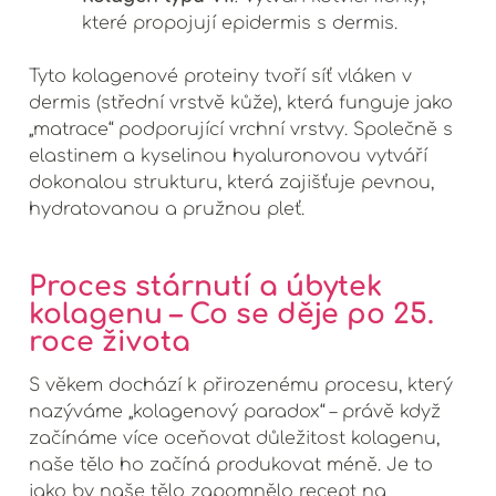
které propojují epidermis s dermis.
Tyto kolagenové proteiny tvoří síť vláken v
dermis (střední vrstvě kůže), která funguje jako
„matrace“ podporující vrchní vrstvy. Společně s
elastinem a kyselinou hyaluronovou vytváří
dokonalou strukturu, která zajišťuje pevnou,
hydratovanou a pružnou pleť.
Proces stárnutí a úbytek
kolagenu – Co se děje po 25.
roce života
S věkem dochází k přirozenému procesu, který
nazýváme „kolagenový paradox“ – právě když
začínáme více oceňovat důležitost kolagenu,
naše tělo ho začíná produkovat méně. Je to
jako by naše tělo zapomnělo recept na