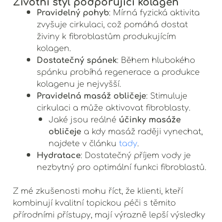
Životní styl podporující kolagen
Pravidelný pohyb
: Mírná fyzická aktivita
zvyšuje cirkulaci, což pomáhá dostat
živiny k fibroblastům produkujícím
kolagen.
Dostatečný spánek
: Během hlubokého
spánku probíhá regenerace a produkce
kolagenu je nejvyšší.
Pravidelná masáž obličeje
: Stimuluje
cirkulaci a může aktivovat fibroblasty.
účinky masáže
Jaké jsou reálné
obličeje
a kdy masáž raději vynechat,
najdete v článku
tady
.
Hydratace
: Dostatečný příjem vody je
nezbytný pro optimální funkci fibroblastů.
Z mé zkušenosti mohu říct, že klienti, kteří
kombinují kvalitní topickou péči s těmito
přírodními přístupy, mají výrazně lepší výsledky