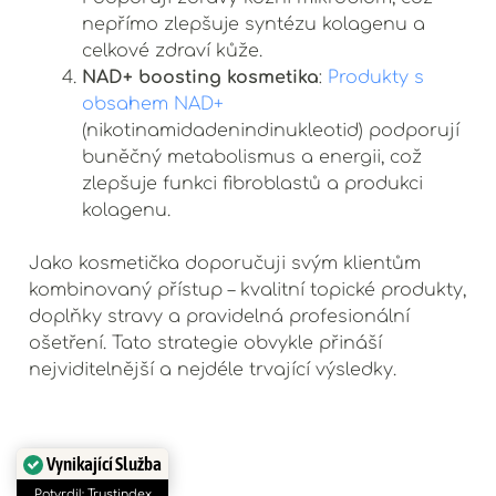
nepřímo zlepšuje syntézu kolagenu a
celkové zdraví kůže.
NAD+ boosting kosmetika
:
Produkty s
obsahem NAD+
(nikotinamidadenindinukleotid) podporují
buněčný metabolismus a energii, což
zlepšuje funkci fibroblastů a produkci
kolagenu.
Jako kosmetička doporučuji svým klientům
kombinovaný přístup – kvalitní topické produkty,
doplňky stravy a pravidelná profesionální
ošetření. Tato strategie obvykle přináší
nejviditelnější a nejdéle trvající výsledky.
Řada [comfort zone]
Vynikající Služba