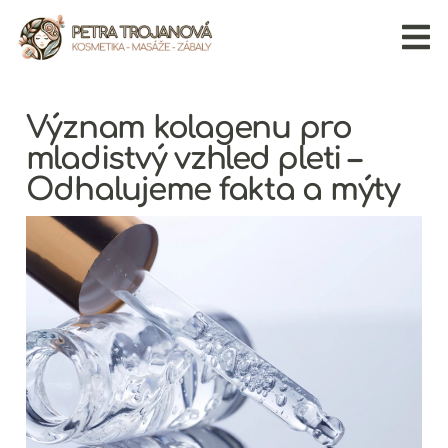
Přeskočit
na
obsah
Význam kolagenu pro
mladistvý vzhled pleti –
Odhalujeme fakta a mýty