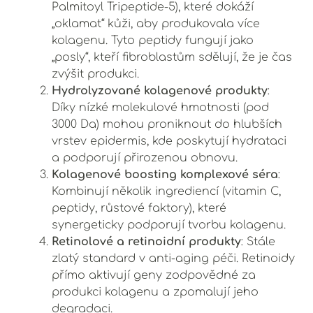
Palmitoyl Tripeptide-5), které dokáží
„oklamat“ kůži, aby produkovala více
kolagenu. Tyto peptidy fungují jako
„posly“, kteří fibroblastům sdělují, že je čas
zvýšit produkci.
Hydrolyzované kolagenové produkty
:
Díky nízké molekulové hmotnosti (pod
3000 Da) mohou proniknout do hlubších
vrstev epidermis, kde poskytují hydrataci
a podporují přirozenou obnovu.
Kolagenové boosting komplexové séra
:
Kombinují několik ingrediencí (vitamin C,
peptidy, růstové faktory), které
synergeticky podporují tvorbu kolagenu.
Retinolové a retinoidní produkty
: Stále
zlatý standard v anti-aging péči. Retinoidy
přímo aktivují geny zodpovědné za
produkci kolagenu a zpomalují jeho
degradaci.