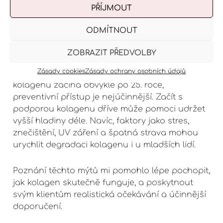
jsou stejně prospěšné pro muže i ženy,
PŘÍJMOUT
zejména po 30. roce života, kdy začíná
přirozený úbytek kolagenu.
ODMÍTNOUT
Mýtus 5: Mladí lidé nepotřebují
ZOBRAZIT PŘEDVOLBY
kolagen
Realita
Zásady cookies
Zásady ochrany osobních údajů
: I když je pravda, že dramatický úbytek
kolagenu začíná obvykle po 25. roce,
preventivní přístup je nejúčinnější. Začít s
podporou kolagenu dříve může pomoci udržet
vyšší hladiny déle. Navíc, faktory jako stres,
znečištění, UV záření a špatná strava mohou
urychlit degradaci kolagenu i u mladších lidí.
Poznání těchto mýtů mi pomohlo lépe pochopit,
jak kolagen skutečně funguje, a poskytnout
svým klientům realistická očekávání a účinnější
doporučení.