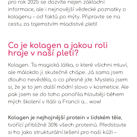
pro rok 2025 se dozvíte nejen základní
informace, ale i nejnovější vědecké poznatky o
kolagenu – od faktů po mýty. Připravte se na
cestu za tajemstvím mladistvé pleti!
Co je kolagen a jakou roli
hraje v naší pleti?
Kolagen. Ta magická látka, o které všichni mluví,
ale málokdo ji skutečně chápe. Já sama jsem
dlouho nevěděla, o co přesně jde. Myslela jsem
si, že je to jen další módní slovo v kosmetice. Ale
pak jsem se do toho ponořila hlouběji během
mých školení v Itálii a Francii a… wow!
Kolagen je nejhojnější protein v lidském těle
,
tvořící přibližně 30% všech proteinů. Představte
si ho jako strukturální lešení pro naši kůži –