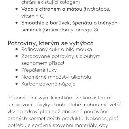
chrání existující kolagen)
Voda s citronem a mátou
(hydratace,
vitamin C)
Smoothie z borůvek, špenátu a lněných
semínek
(antioxidanty, omega-3)
Potraviny, kterým se vyhýbat
Rafinovaný cukr a bílá mouka
Zpracované potraviny s dlouhým
seznamem přísad
Přepálené tuky
Nadměrné množství alkoholu
Karbonizované nápoje
Připomínám svým klientkám, že konzistentní
stravovací návyky dlouhodobě mohou mít větší
vliv na zdraví pleti než občasné používání
drahých kosmetických produktů. Nakonec, pleť
potřebuje správné stavební materiály, aby