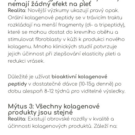
nemají žádný efekt na pleť
Realita
: Novější výzkumy ukazují pravý opak.
Orální kolagenové peptidy se v trávicím traktu
rozkládají na menší fragmenty (di- a tripeptidy),
které se mohou dostat do krevního oběhu a
stimulovat fibroblasty v kůži k produkci nového
kolagenu. Mnoho klinických studií potvrzuje
jejich účinnost při zlepšování elasticity pleti a
redukci vrásek.
bioaktivní kolagenové
Důležité je užívat
peptidy
v dostatečné dávce (10-15g denně) po
dobu alespoň 8-12 týdnů pro viditelné výsledky.
Mýtus 3: Všechny kolagenové
produkty jsou stejné
Realita
: Existují obrovské rozdíly v kvalitě a
účinnosti kolagenových produktů. Záleží na: