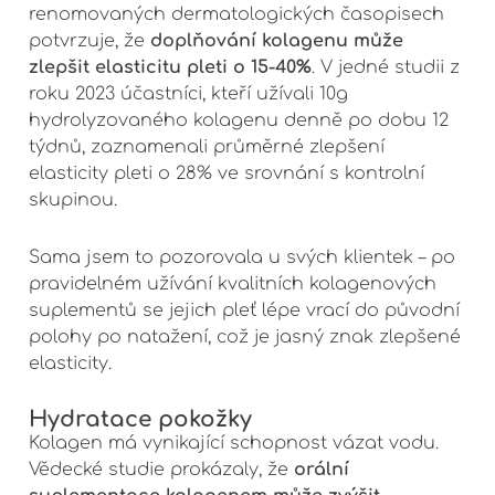
renomovaných dermatologických časopisech
doplňování kolagenu může
potvrzuje, že
zlepšit elasticitu pleti o 15-40%
. V jedné studii z
roku 2023 účastníci, kteří užívali 10g
hydrolyzovaného kolagenu denně po dobu 12
týdnů, zaznamenali průměrné zlepšení
elasticity pleti o 28% ve srovnání s kontrolní
skupinou.
Sama jsem to pozorovala u svých klientek – po
pravidelném užívání kvalitních kolagenových
suplementů se jejich pleť lépe vrací do původní
polohy po natažení, což je jasný znak zlepšené
elasticity.
Hydratace pokožky
Kolagen má vynikající schopnost vázat vodu.
orální
Vědecké studie prokázaly, že
suplementace kolagenem může zvýšit