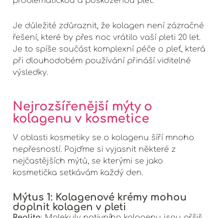
Je důležité zdůraznit, že kolagen není zázračné
řešení, které by přes noc vrátilo vaší pleti 20 let.
Je to spíše součást komplexní péče o pleť, která
při dlouhodobém používání přináší viditelné
výsledky.
Nejrozšířenější mýty o
kolagenu v kosmetice
V oblasti kosmetiky se o kolagenu šíří mnoho
nepřesností. Pojďme si vyjasnit některé z
nejčastějších mýtů, se kterými se jako
kosmetička setkávám každý den.
Mýtus 1: Kolagenové krémy mohou
doplnit kolagen v pleti
Realita
: Molekuly nativního kolagenu jsou příliš