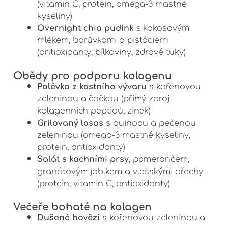
(vitamin C, protein, omega-3 mastné
kyseliny)
Overnight chia pudink
s kokosovým
mlékem, borůvkami a pistáciemi
(antioxidanty, bílkoviny, zdravé tuky)
Obědy pro podporu kolagenu
Polévka z kostního vývaru
s kořenovou
zeleninou a čočkou (přímý zdroj
kolagenních peptidů, zinek)
Grilovaný losos
s quinoou a pečenou
zeleninou (omega-3 mastné kyseliny,
protein, antioxidanty)
Salát s kachními prsy
, pomerančem,
granátovým jablkem a vlašskými ořechy
(protein, vitamin C, antioxidanty)
Večeře bohaté na kolagen
Dušené hovězí
s kořenovou zeleninou a