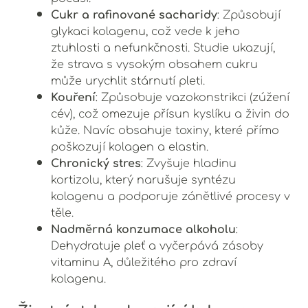
Cukr a rafinované sacharidy
: Způsobují
glykaci kolagenu, což vede k jeho
ztuhlosti a nefunkčnosti. Studie ukazují,
že strava s vysokým obsahem cukru
může urychlit stárnutí pleti.
Kouření
: Způsobuje vazokonstrikci (zúžení
cév), což omezuje přísun kyslíku a živin do
kůže. Navíc obsahuje toxiny, které přímo
poškozují kolagen a elastin.
Chronický stres
: Zvyšuje hladinu
kortizolu, který narušuje syntézu
kolagenu a podporuje zánětlivé procesy v
těle.
Nadměrná konzumace alkoholu
:
Dehydratuje pleť a vyčerpává zásoby
vitaminu A, důležitého pro zdraví
kolagenu.