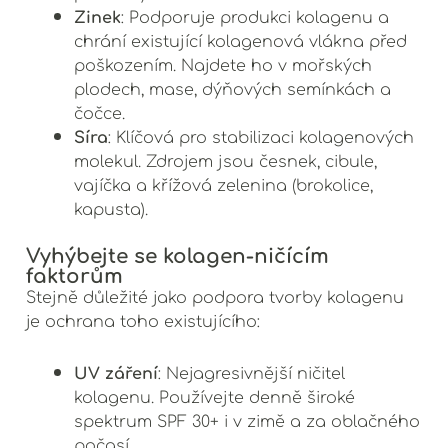
Zinek
: Podporuje produkci kolagenu a
chrání existující kolagenová vlákna před
poškozením. Najdete ho v mořských
plodech, mase, dýňových semínkách a
čočce.
Síra
: Klíčová pro stabilizaci kolagenových
molekul. Zdrojem jsou česnek, cibule,
vajíčka a křížová zelenina (brokolice,
kapusta).
Vyhýbejte se kolagen-ničícím
faktorům
Stejně důležité jako podpora tvorby kolagenu
je ochrana toho existujícího:
UV záření
: Nejagresivnější ničitel
kolagenu. Používejte denně široké
spektrum SPF 30+ i v zimě a za oblačného
počasí.