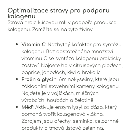
Optimalizace stravy pro podporu
kolagenu
Strava hraje klíčovou roli v podpoře produkce
kolagenu. Zaměřte se na tyto živiny:
Vitamin C
: Nezbytný kofaktor pro syntézu
kolagenu. Bez dostatečného množství
vitaminu C se syntéza kolagenu prakticky
zastaví. Najdete ho v citrusových plodech,
paprice, jahodách, kiwi a brokolici.
Prolin a glycin
: Aminokyseliny, které jsou
základními stavebními kameny kolagenu.
Najdete je v vajíčkách, mléčných
výrobcích, houbách a želatině.
Měď
: Aktivuje enzym lysyl oxidáza, který
pomáhá tvořit kolagenová vlákna.
Zdrojem jsou ořechy, semínka, celozrnné
produkty a tmavá listová zelenina.