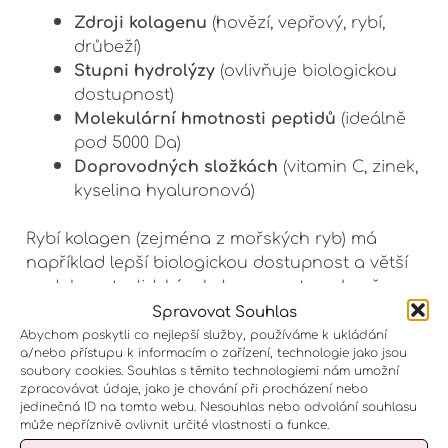
Zdroji kolagenu
(hovězí, vepřový, rybí,
drůbeží)
Stupni hydrolýzy
(ovlivňuje biologickou
dostupnost)
Molekulární hmotnosti peptidů
(ideálně
pod 5000 Da)
Doprovodných složkách
(vitamin C, zinek,
kyselina hyaluronová)
Rybí kolagen (zejména z mořských ryb) má
například lepší biologickou dostupnost a větší
podobnost s lidským kolagenem typu I než
hovězí kolagen.
Spravovat Souhlas
Abychom poskytli co nejlepší služby, používáme k ukládání
a/nebo přístupu k informacím o zařízení, technologie jako jsou
Mýtus 4: Kolagen je pouze pro ženy
soubory cookies. Souhlas s těmito technologiemi nám umožní
Realita
: Muži ztrácejí kolagen stejným tempem
zpracovávat údaje, jako je chování při procházení nebo
jako ženy, i když obvykle začínají s vyšší
jedinečná ID na tomto webu. Nesouhlas nebo odvolání souhlasu
může nepříznivě ovlivnit určité vlastnosti a funkce.
hustotou kolagenu v kůži. Kolagenové produkty