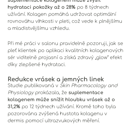
hydrataci pokožky až o 28%
po 8 týdnech
užívání. Kolagen pomáhá udržovat optimální
rovnováhu vlhkosti v pleti, což vede k plnějšímu
a mladistvějšímu vzhledu.
Při mé práci v salonu pravidelně pozoruji, jak se
pleť klientek po aplikaci kvalitních kolagenových
sér viditelně projasní a získá zdravý „glow“ efekt
díky zlepšené hydrataci.
Redukce vrásek a jemných linek
Studie publikovaná v
Skin Pharmacology and
suplementace
Physiology
prokázala, že
kolagenem může snížit hloubku vrásek až o
31,2%
po 12 týdnech užívání. Kromě toho byla
pozorována zvýšená hustota kolagenu v
dermis pomocí ultrazvukových měření.