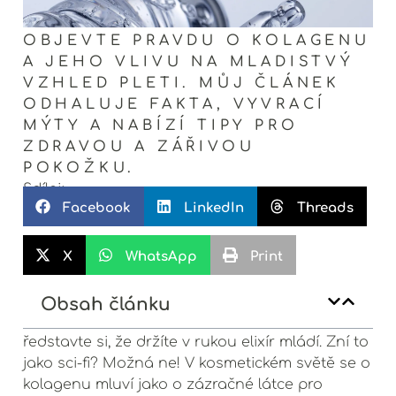
OBJEVTE PRAVDU O KOLAGENU
A JEHO VLIVU NA MLADISTVÝ
VZHLED PLETI. MŮJ ČLÁNEK
ODHALUJE FAKTA, VYVRACÍ
MÝTY A NABÍZÍ TIPY PRO
ZDRAVOU A ZÁŘIVOU
POKOŽKU.
Sdílej:
Facebook
LinkedIn
Threads
X
WhatsApp
Print
Obsah článku
ředstavte si, že držíte v rukou elixír mládí. Zní to
jako sci-fi? Možná ne! V kosmetickém světě se o
kolagenu mluví jako o zázračné látce pro