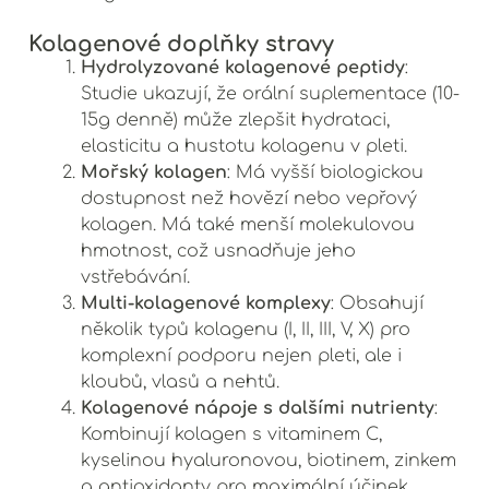
Kolagenové doplňky stravy
Hydrolyzované kolagenové peptidy
:
Studie ukazují, že orální suplementace (10-
15g denně) může zlepšit hydrataci,
elasticitu a hustotu kolagenu v pleti.
Mořský kolagen
: Má vyšší biologickou
dostupnost než hovězí nebo vepřový
kolagen. Má také menší molekulovou
hmotnost, což usnadňuje jeho
vstřebávání.
Multi-kolagenové komplexy
: Obsahují
několik typů kolagenu (I, II, III, V, X) pro
komplexní podporu nejen pleti, ale i
kloubů, vlasů a nehtů.
Kolagenové nápoje s dalšími nutrienty
:
Kombinují kolagen s vitaminem C,
kyselinou hyaluronovou, biotinem, zinkem
a antioxidanty pro maximální účinek.