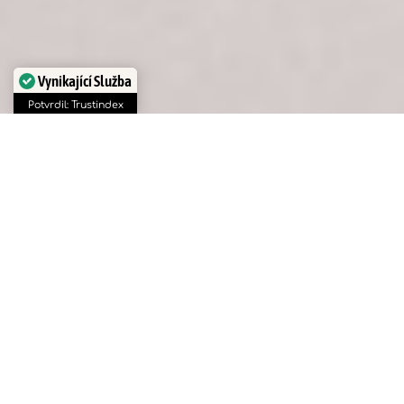
Vynikající Služba
Potvrdil: Trustindex
Uvolňující, revitalizační a
liftingové masáže
Dotek, který odplaví stres. Síla, která obnoví
rovnováhu.
Každodenní shon, přetížení a vnitřní napětí
zanechávají na těle i duši stopy.
Chronický stres se pomalu vkrádá pod kůži –