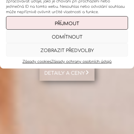
zpracovávat údaje, jako je chování při procházení nebo
aromaterapeutických rituálů přes
jedinečná ID na tomto webu. Nesouhlas nebo odvolání souhlasu
může nepříznivě ovlivnit určité vlastnosti a funkce.
antistresové masáže, meditační zážitky až
po masáže hlavy a obličeje.
PŘÍJMOUT
ODMÍTNOUT
ZOBRAZIT PŘEDVOLBY
VYBRAT TERMÍN
Zásady cookies
Zásady ochrany osobních údajů
DETAILY A CENY