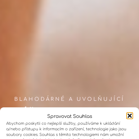
BLAHODÁRNÉ A UVOLŇUJÍCÍ
MASÁŽE
Spravovat Souhlas
Abychom poskytli co nejlepší služby, používáme k ukládání
Každá masáž je cestou k hluboké relaxaci
a/nebo přístupu k informacím o zařízení, technologie jako jsou
a obnově síly vašeho těla i mysli. Od
soubory cookies. Souhlas s těmito technologiemi nám umožní