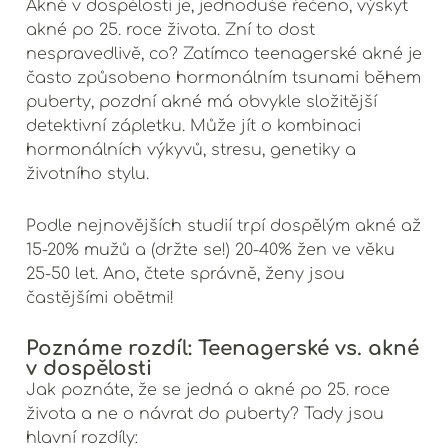
Akné v dospělosti je, jednoduše řečeno, výskyt
akné po 25. roce života. Zní to dost
nespravedlivě, co? Zatímco teenagerské akné je
často způsobeno hormonálním tsunami během
puberty, pozdní akné má obvykle složitější
detektivní zápletku. Může jít o kombinaci
hormonálních výkyvů, stresu, genetiky a
životního stylu.
Podle nejnovějších studií trpí dospělým akné až
15-20% mužů a (držte se!) 20-40% žen ve věku
25-50 let. Ano, čtete správně, ženy jsou
častějšími obětmi!
Poznáme rozdíl: Teenagerské vs. akné
v dospělosti
Jak poznáte, že se jedná o akné po 25. roce
života a ne o návrat do puberty? Tady jsou
hlavní rozdíly: