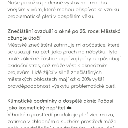
Naše pokožka je denně vystavena mnoha
vnějším vlivům, které mohou přispívat ke vzniku
problematické pleti v dospělém věku.
Znečištění ovzduší a akné po 25. roce: Městská
džungle útočí
Městské znečištění zahrnuje mikročástice, které
se usazují na pleti jako prach na nábytku. Tyto
malé zákeřné částice ucpávají póry a způsobují
oxidační stres, což může vést k akneózním
projevům. Lidé žijící v silně znečištěných
městských oblastech mají až o 30% vyšší
pravděpodobnost výskytu problematické pleti.
Klimatické podmínky a dospělé akné: Počasí
jako kosmetický nepřítel ☁️
V horkém prostředí produkuje pleť více mazu,
zatímco v chladném a suchém prostředí může
dojít k podráždění a nadměrnému olupování.