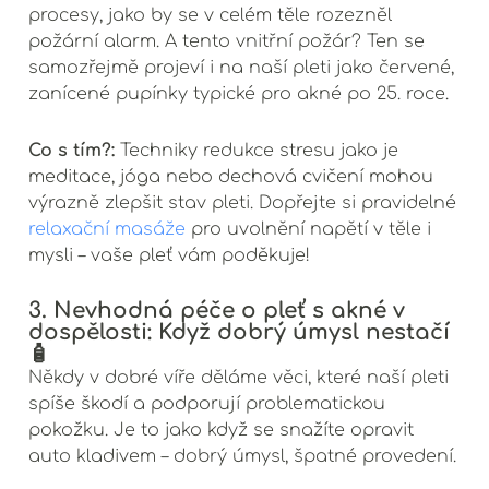
procesy, jako by se v celém těle rozezněl
požární alarm. A tento vnitřní požár? Ten se
samozřejmě projeví i na naší pleti jako červené,
zanícené pupínky typické pro akné po 25. roce.
Co s tím?:
Techniky redukce stresu jako je
meditace, jóga nebo dechová cvičení mohou
výrazně zlepšit stav pleti. Dopřejte si pravidelné
relaxační masáže
pro uvolnění napětí v těle i
mysli – vaše pleť vám poděkuje!
3. Nevhodná péče o pleť s akné v
dospělosti: Když dobrý úmysl nestačí
🧴
Někdy v dobré víře děláme věci, které naší pleti
spíše škodí a podporují problematickou
pokožku. Je to jako když se snažíte opravit
auto kladivem – dobrý úmysl, špatné provedení.