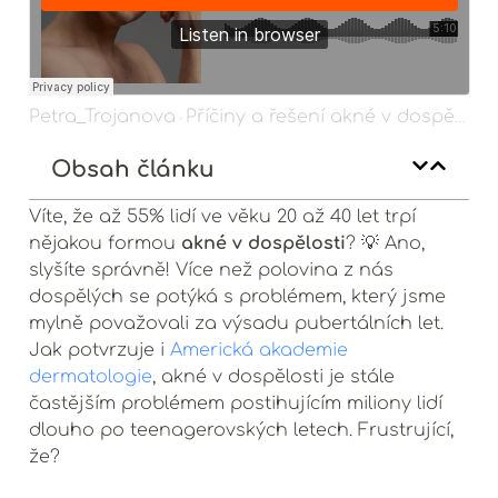
Petra_Trojanova
Příčiny a řešení akné v dospělosti
·
Obsah článku
Víte, že až 55% lidí ve věku 20 až 40 let trpí
akné v dospělosti
nějakou formou
? 💡 Ano,
slyšíte správně! Více než polovina z nás
dospělých se potýká s problémem, který jsme
mylně považovali za výsadu pubertálních let.
Jak potvrzuje i
Americká akademie
dermatologie
, akné v dospělosti je stále
častějším problémem postihujícím miliony lidí
dlouho po teenagerovských letech. Frustrující,
že?