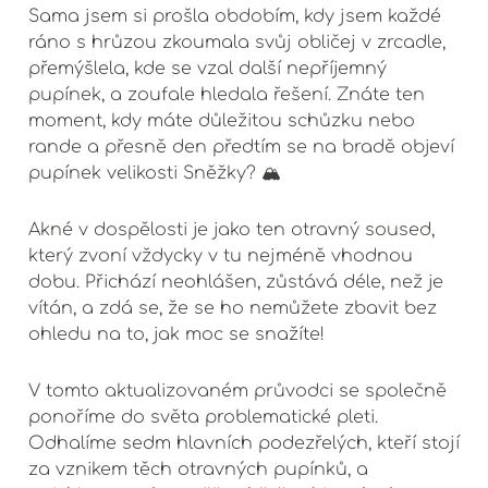
Sama jsem si prošla obdobím, kdy jsem každé
ráno s hrůzou zkoumala svůj obličej v zrcadle,
přemýšlela, kde se vzal další nepříjemný
pupínek, a zoufale hledala řešení. Znáte ten
moment, kdy máte důležitou schůzku nebo
rande a přesně den předtím se na bradě objeví
pupínek velikosti Sněžky? 🏔️
Akné v dospělosti je jako ten otravný soused,
který zvoní vždycky v tu nejméně vhodnou
dobu. Přichází neohlášen, zůstává déle, než je
vítán, a zdá se, že se ho nemůžete zbavit bez
ohledu na to, jak moc se snažíte!
V tomto aktualizovaném průvodci se společně
ponoříme do světa problematické pleti.
Odhalíme sedm hlavních podezřelých, kteří stojí
za vznikem těch otravných pupínků, a