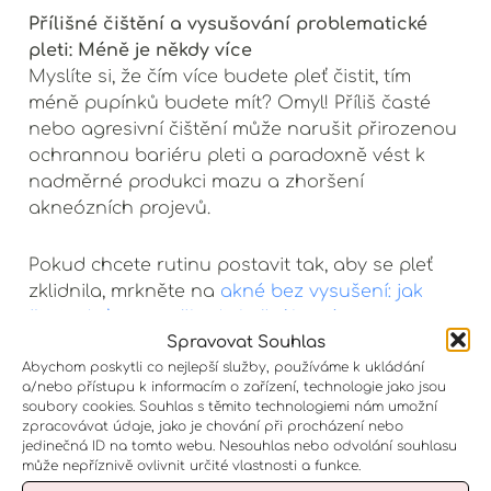
Přílišné čištění a vysušování problematické
pleti: Méně je někdy více
Myslíte si, že čím více budete pleť čistit, tím
méně pupínků budete mít? Omyl! Příliš časté
nebo agresivní čištění může narušit přirozenou
ochrannou bariéru pleti a paradoxně vést k
nadměrné produkci mazu a zhoršení
akneózních projevů.
Pokud chcete rutinu postavit tak, aby se pleť
zklidnila, mrkněte na
akné bez vysušení: jak
čistit pleť a nepoškodit kožní bariéru
.
Spravovat Souhlas
Abychom poskytli co nejlepší služby, používáme k ukládání
Používání nevhodných produktů: Když léčba je
a/nebo přístupu k informacím o zařízení, technologie jako jsou
horší než nemoc
soubory cookies. Souhlas s těmito technologiemi nám umožní
Ne všechny produkty jsou vhodné pro všechny
zpracovávat údaje, jako je chování při procházení nebo
jedinečná ID na tomto webu. Nesouhlas nebo odvolání souhlasu
typy pleti. Používání příliš mastných krémů na
může nepříznivě ovlivnit určité vlastnosti a funkce.
už tak mastnou pleť? To je jako pozvánka pro