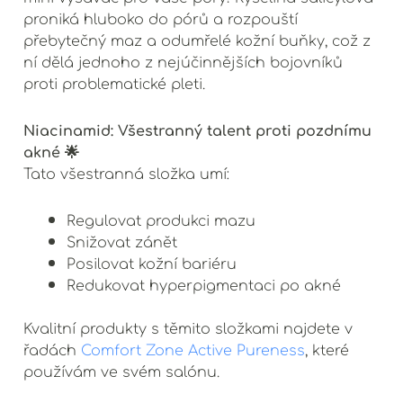
proniká hluboko do pórů a rozpouští
přebytečný maz a odumřelé kožní buňky, což z
ní dělá jednoho z nejúčinnějších bojovníků
proti problematické pleti.
Niacinamid: Všestranný talent proti pozdnímu
akné 🌟
Tato všestranná složka umí:
Regulovat produkci mazu
Snižovat zánět
Posilovat kožní bariéru
Redukovat hyperpigmentaci po akné
Kvalitní produkty s těmito složkami najdete v
řadách
Comfort Zone Active Pureness
, které
používám ve svém salónu.