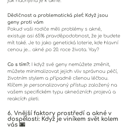
Dědičnost a problematická pleť: Když jsou
geny proti vám
Pokud vaši rodiče měli problémy s akné,
existuje asi 65% pravděpodobnost, že je budete
mít také. Je to jako genetická loterie, kde hlavní
cenou je… akné po 20. roce života. Yay?
Co s tím?:
I když své geny nemůžete změnit,
můžete minimalizovat jejich vliv správnou péčí,
životním stylem a případně cílenou léčbou.
Klíčem je personalizovaný přístup založený na
vašem specifickém typu akneózních projevů a
reakcích pleti.
6. Vnější faktory prostředí a akné v
dospělosti: Když je viníkem svět kolem
vás 🌆