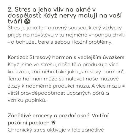
2. Stres a jeho vliv na akné v
dospělosti: Když nervy malují na vaší
tváři 😱
Stres je jako ten otravný soused, který vždycky
přijde na návštěvu v tu nejméně vhodnou chvíli
– a bohužel, bere s sebou i kožní problémy.
Kortizol: Stresový hormon s vedlejším úvazkem
Když jsme ve stresu, naše tělo produkuje více
kortizolu, známého také jako „stresový hormon“.
Tento hormon může stimulovat naše mazové
žlázy k nadměrné produkci mazu. A více mazu =
větší pravděpodobnost ucpaných pórů a
vzniku pupínků.
Zánětlivé procesy a pozdní akné: Vnitřní
požární poplach 🚨
Chronický stres aktivuje v těle zánětlivé