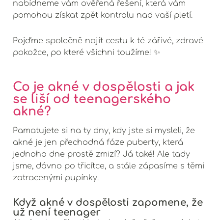
nabídneme vám ověřená řešení, která vám
pomohou získat zpět kontrolu nad vaší pletí.
Pojďme společně najít cestu k té zářivé, zdravé
pokožce, po které všichni toužíme! ✨
Co je akné v dospělosti a jak
se liší od teenagerského
akné?
Pamatujete si na ty dny, kdy jste si mysleli, že
akné je jen přechodná fáze puberty, která
jednoho dne prostě zmizí? Já také! Ale tady
jsme, dávno po třicítce, a stále zápasíme s těmi
zatracenými pupínky.
Když akné v dospělosti zapomene, že
už není teenager