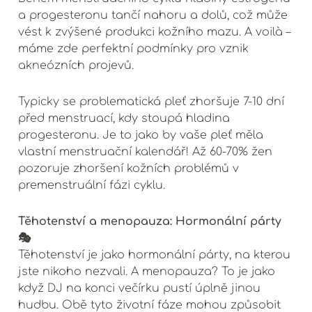
a progesteronu tančí nahoru a dolů, což může
vést k zvýšené produkci kožního mazu. A voilà –
máme zde perfektní podmínky pro vznik
akneózních projevů.
Typicky se problematická pleť zhoršuje 7-10 dní
před menstruací, kdy stoupá hladina
progesteronu. Je to jako by vaše pleť měla
vlastní menstruační kalendář! Až 60-70% žen
pozoruje zhoršení kožních problémů v
premenstruální fázi cyklu.
Těhotenství a menopauza: Hormonální párty
🎭
Těhotenství je jako hormonální párty, na kterou
jste nikoho nezvali. A menopauza? To je jako
když DJ na konci večírku pustí úplně jinou
hudbu. Obě tyto životní fáze mohou způsobit