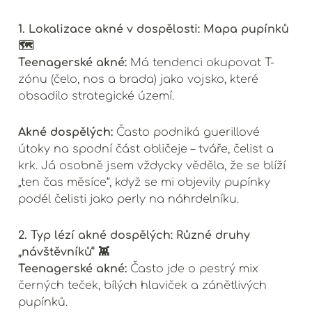
1. Lokalizace akné v dospělosti: Mapa pupínků
🗺️
Teenagerské akné:
Má tendenci okupovat T-
zónu (čelo, nos a brada) jako vojsko, které
obsadilo strategické území.
Akné dospělých:
Často podniká guerillové
útoky na spodní část obličeje – tváře, čelist a
krk. Já osobně jsem vždycky věděla, že se blíží
„ten čas měsíce“, když se mi objevily pupínky
podél čelisti jako perly na náhrdelníku.
2. Typ lézí akné dospělých: Různé druhy
„návštěvníků“ 👾
Teenagerské akné:
Často jde o pestrý mix
černých teček, bílých hlaviček a zánětlivých
pupínků.