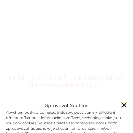
TRÁPÍ VÁS AKNÉ, VRÁSKY NEBO
HYPERPIGMENTACE?
Kosmetická ošetření a
Spravovat Souhlas
relaxační masáže, které
Abychom poskytli co nejlepší služby, používáme k ukládání
přinášejí viditelné výsledky
a/nebo přístupu k informacím o zařízení, technologie jako jsou
soubory cookies. Souhlas s těmito technologiemi nám umožní
zpracovávat údaje, jako je chování při procházení nebo