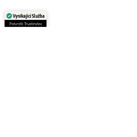
Vynikající Služba
Potvrdil: Trustindex
Luxusní kosmetická
ošetření, masáže hlavy,
obličeje i celého těla pro
omlazení pleti, revitalizaci
těla i duše a podporu
vašeho sebevědomí
Objevte čarovnou moc kosmetického
ošetření v příjemném prostředí mého salonu.
Každé ošetření je pečlivě komponováno jako