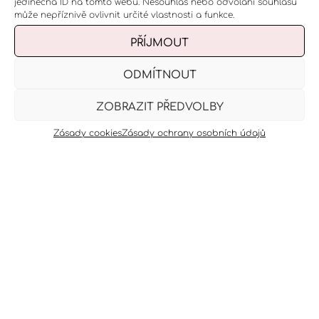
jedinečná ID na tomto webu. Nesouhlas nebo odvolání souhlasu
může nepříznivě ovlivnit určité vlastnosti a funkce.
VYBRAT TERMÍN
PŘÍJMOUT
ODMÍTNOUT
ZJISTIT VÍCE
ZOBRAZIT PŘEDVOLBY
Zásady cookies
Zásady ochrany osobních údajů
KOS
PRO
MAS
ZÁBA
VIP
METI
MUŽ
ÁŽE
LY
ZÁŽI
KA
E
TEK